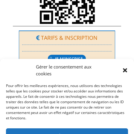
TARIFS & INSCRIPTION
JE M'INSCRIS*
Gérer le consentement aux
*J’ai déjà eu un entretien avec un membre de la
cookies
Sepea…
Pour offrir les meilleures expériences, nous utilisons des technologies
telles que les cookies pour stocker et/ou accéder aux informations des
UNE QUESTION ?
appareils. Le fait de consentir à ces technologies nous permettra de
+33 6 02 18 80 39
traiter des données telles que le comportement de navigation ou les ID
uniques sur ce site. Le fait de ne pas consentir ou de retirer son
consentement peut avoir un effet négatif sur certaines caractéristiques
LISTE DES "JOURNÉES"
et fonctions.
Prochaines Journées et Archive
s